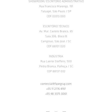
SHOWROOM/ ESCRITORIO ADMINISTRATIVO
Rua Francisco Marengo, 191
Tatuapé, São Paulo / SP
CEP 03313 000
ESCRITÓRIO TÉCNICO
Av. Mal. Castelo Branco, 65
Sala 306, Bloco B
Campinas, São José / SC
CEP 88101 020
INDÚSTRIA
Rua Laerte Steffens, 500
Pedra Branca, Palhoça / SC
CEP 88137 032
comercial@favegrup.com
+55 11 2776 4197
+55 48 3375 0061