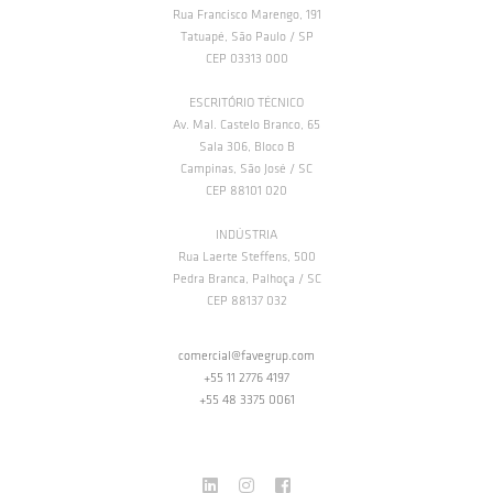
Rua Francisco Marengo, 191
Tatuapé, São Paulo / SP
CEP 03313 000
ESCRITÓRIO TÉCNICO
Av. Mal. Castelo Branco, 65
Sala 306, Bloco B
Campinas, São José / SC
CEP 88101 020
INDÚSTRIA
Rua Laerte Steffens, 500
Pedra Branca, Palhoça / SC
CEP 88137 032
comercial@favegrup.com
+55 11 2776 4197
+55 48 3375 0061