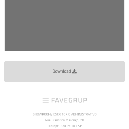
Download
SHOWROOM/ ESCRITORIO ADMINISTRATIVO
Rua Francisco Marengo, 191
Tatuapé, São Paulo / SP