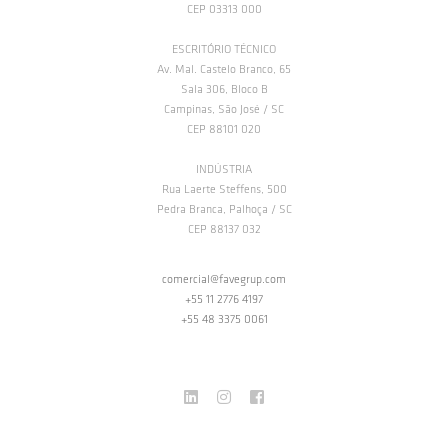
CEP 03313 000
ESCRITÓRIO TÉCNICO
Av. Mal. Castelo Branco, 65
Sala 306, Bloco B
Campinas, São José / SC
CEP 88101 020
INDÚSTRIA
Rua Laerte Steffens, 500
Pedra Branca, Palhoça / SC
CEP 88137 032
comercial@favegrup.com
+55 11 2776 4197
+55 48 3375 0061