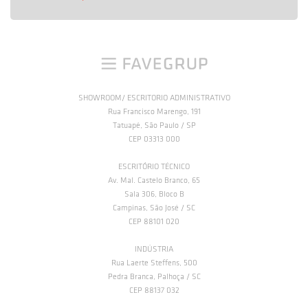
SHOWROOM/ ESCRITORIO ADMINISTRATIVO
Rua Francisco Marengo, 191
Tatuapé, São Paulo / SP
CEP 03313 000
ESCRITÓRIO TÉCNICO
Av. Mal. Castelo Branco, 65
Sala 306, Bloco B
Campinas, São José / SC
CEP 88101 020
INDÚSTRIA
Rua Laerte Steffens, 500
Pedra Branca, Palhoça / SC
CEP 88137 032