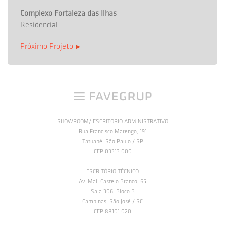
Complexo Fortaleza das Ilhas
Residencial
Próximo Projeto
SHOWROOM/ ESCRITORIO ADMINISTRATIVO
Rua Francisco Marengo, 191
Tatuapé, São Paulo / SP
CEP 03313 000
ESCRITÓRIO TÉCNICO
Av. Mal. Castelo Branco, 65
Sala 306, Bloco B
Campinas, São José / SC
CEP 88101 020