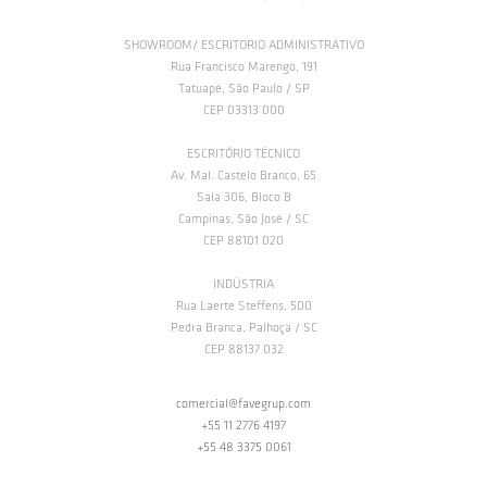
SHOWROOM/ ESCRITORIO ADMINISTRATIVO
Rua Francisco Marengo, 191
Tatuapé, São Paulo / SP
CEP 03313 000
ESCRITÓRIO TÉCNICO
Av. Mal. Castelo Branco, 65
Sala 306, Bloco B
Campinas, São José / SC
CEP 88101 020
INDÚSTRIA
Rua Laerte Steffens, 500
Pedra Branca, Palhoça / SC
CEP 88137 032
comercial@favegrup.com
+55 11 2776 4197
+55 48 3375 0061